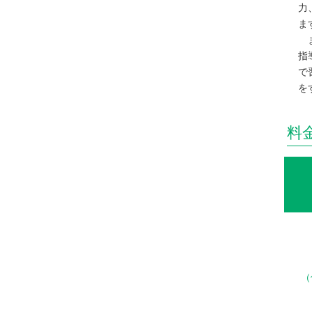
力
ま
ま
指
で
を
料金
（