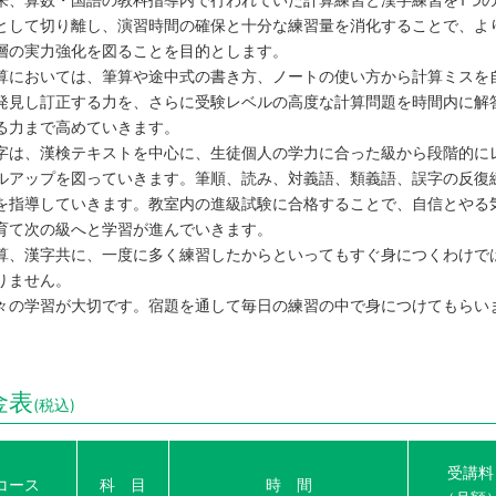
として切り離し、演習時間の確保と十分な練習量を消化することで、よ
層の実力強化を図ることを目的とします。
算においては、筆算や途中式の書き方、ノートの使い方から計算ミスを
発見し訂正する力を、さらに受験レベルの高度な計算問題を時間内に解
る力まで高めていきます。
字は、漢検テキストを中心に、生徒個人の学力に合った級から段階的に
ルアップを図っていきます。筆順、読み、対義語、類義語、誤字の反復
を指導していきます。教室内の進級試験に合格することで、自信とやる
育て次の級へと学習が進んでいきます。
算、漢字共に、一度に多く練習したからといってもすぐ身につくわけで
りません。
々の学習が大切です。宿題を通して毎日の練習の中で身につけてもらい
。
金表
(税込)
受講料
コース
科 目
時 間