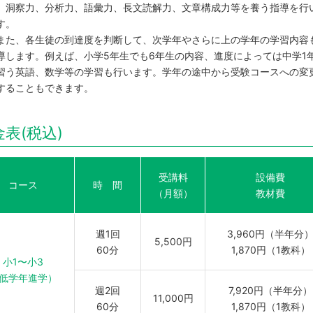
、洞察力、分析力、語彙力、長文読解力、文章構成力等を養う指導を行
す。
た、各生徒の到達度を判断して、次学年やさらに上の学年の学習内容
導します。例えば、小学5年生でも6年生の内容、進度によっては中学1
習う英語、数学等の学習も行います。学年の途中から受験コースへの変
することもできます。
表(税込)
受講料
設備費
コース
時 間
（月額）
教材費
週1回
3,960円（半年分
5,500円
60分
1,870円（1教科）
小1〜小3
低学年進学）
週2回
7,920円（半年分）
11,000円
60分
1,870円（1教科）