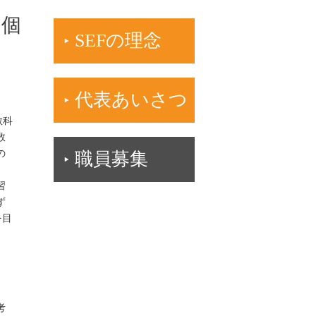
、個
SEFの理念
代表あいさつ
教科
数
の
職員募集
習
ず
を目
。
考