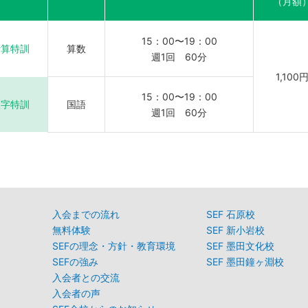
（月額
15：00〜19：00
計算特訓
算数
週1回 60分
1,100
15：00〜19：00
漢字特訓
国語
週1回 60分
入会までの流れ
SEF 石原校
無料体験
SEF 新小岩校
SEFの理念・方針・教育環境
SEF 墨田文化校
SEFの強み
SEF 墨田鐘ヶ淵校
入会者との交流
入会者の声