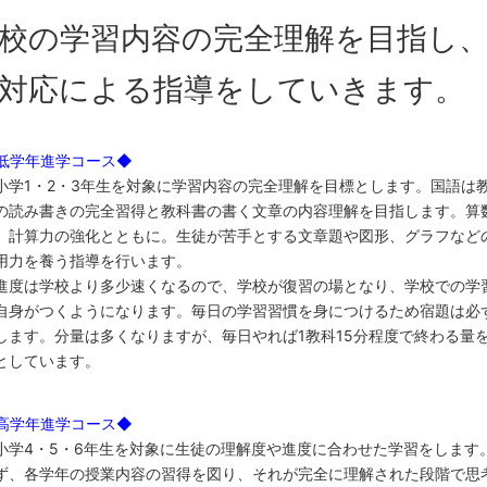
校の学習内容の完全理解を目指し
対応による指導をしていきます。
低学年進学コース◆
学1・2・3年生を対象に学習内容の完全理解を目標とします。国語は
の読み書きの完全習得と教科書の書く文章の内容理解を目指します。算
、計算力の強化とともに。生徒が苦手とする文章題や図形、グラフなど
用力を養う指導を行います。
度は学校より多少速くなるので、学校が復習の場となり、学校での学
自身がつくようになります。毎日の学習習慣を身につけるため宿題は必
します。分量は多くなりますが、毎日やれば1教科15分程度で終わる量
としています。
高学年進学コース◆
学4・5・6年生を対象に生徒の理解度や進度に合わせた学習をします
ず、各学年の授業内容の習得を図り、それが完全に理解された段階で思