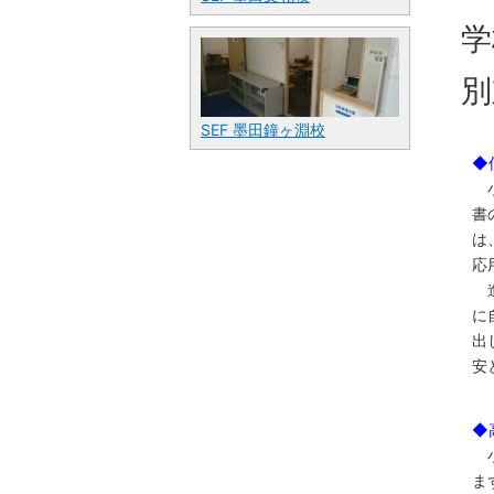
学
別
SEF 墨田鐘ヶ淵校
◆
小
書
は
応
進
に
出
安
◆
小
ま