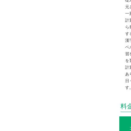
元
一
計
ら
す
漢
ベ
習
を
計
あ
日
す
料