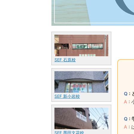
SEF 石原校
Q
:
SEF 新小岩校
A
:
Q
:
A
:
SEF 墨田文花校