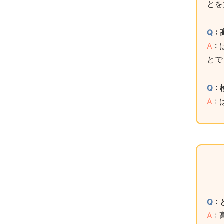
とを
Q
:
A
:
とで
Q
:
A
:
Q
:
A
: