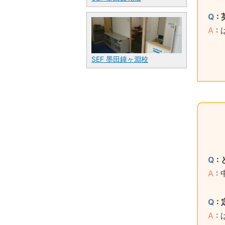
Q
:
A
:
SEF 墨田鐘ヶ淵校
Q
:
A
:
Q
:
A
: