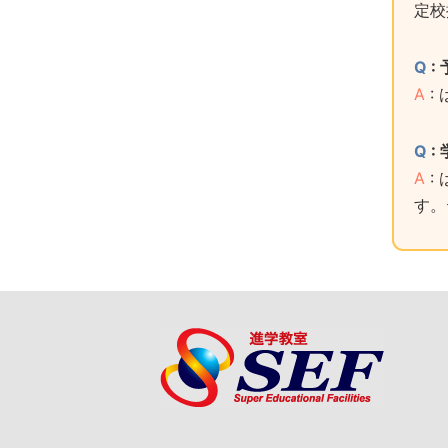
定校
Q
:
A
:
Q
:
A
:
す。