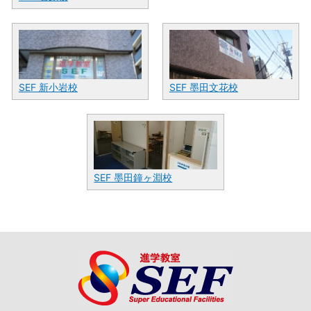
SEF 新小岩校
SEF 墨田文花校
SEF 墨田鐘ヶ淵校