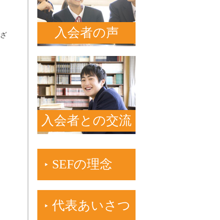
入会者の声
ざ
入会者との交流
SEFの理念
代表あいさつ