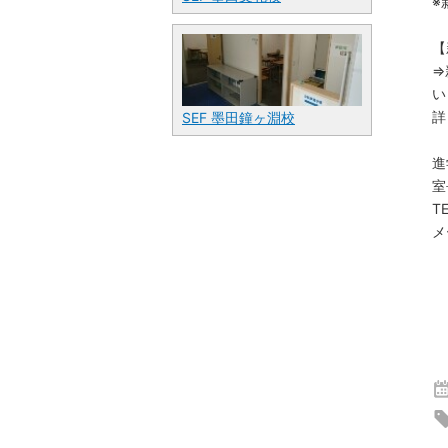
※
【
⇒
い
詳
SEF 墨田鐘ヶ淵校
進
室
TE
メ