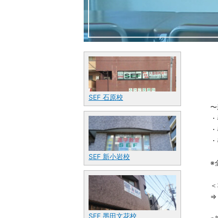
SEF 石原校
〜
・
・
・
SEF 新小岩校
※
＜
⇒
SEF 墨田文花校