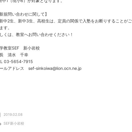
新中1（現小6）が対象となります。
新規問い合わせに関して】
新中2生、新中
3
生、高校生は、定員の関係で
入塾をお断りすることがご
ます。
しくは、教室へお問い合わせください！
学教室SEF 新小岩校
長 清水 千幸
L 03-5654-7915
ールアドレス sef-sinkoiwa@lion.ocn.ne.jp
2019.02.08
SEF新小岩校