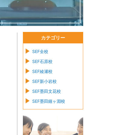
カテゴリー
SEF全校
SEF石原校
SEF綾瀬校
SEF新小岩校
SEF墨田文花校
SEF墨田鐘ヶ淵校