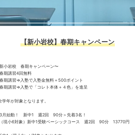
【新小岩校】春期キャンペーン
新小岩校 春期キャンペーン〜
春期講習4回無料
春期講習⇒入塾で入塾金無料＋500ポイント
春期講習⇒入塾で「コレト本体＋４色」を進呈
全学年が対象となります。
3月始動！ 新中1 週2回 90分＞先着3名！
（現小6対象）新中1受験ベーシックコース 週2回 90分 13770円