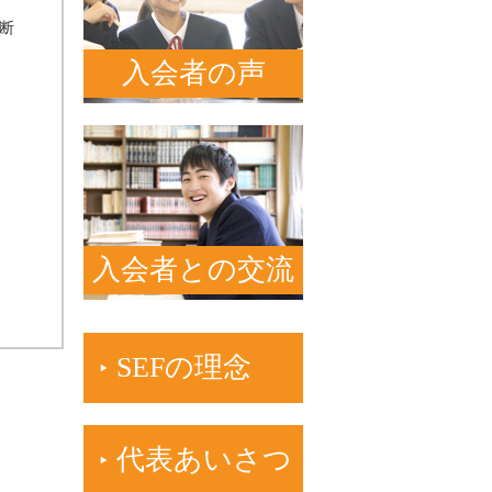
断
入会者の声
入会者との交流
SEFの理念
代表あいさつ