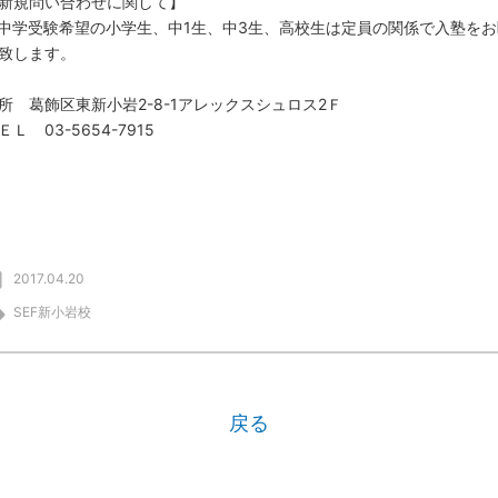
新規問い合わせに関して】
中学受験希望の小学生、中
1
生、中
3
生、高校生は定員の関係で入塾をお
致します。
所 葛飾区東新小岩
2-8-1
アレックスシュロス
2
Ｆ
ＴＥＬ
03-5654-7915
2017.04.20
SEF新小岩校
戻る