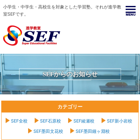
小学生・中学生・高校生を対象とした学習塾。それが進学教
室SEFです。
SEFからのお知らせ
カテゴリー
SEF全校
SEF石原校
SEF綾瀬校
SEF新小岩校
SEF墨田文花校
SEF墨田鐘ヶ淵校