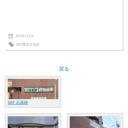
2016.12.03
SEF墨田文花校
戻る
SEF 石原校