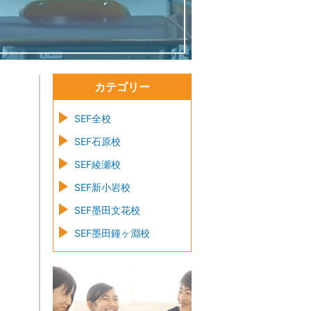
カテゴリー
SEF全校
SEF石原校
SEF綾瀬校
SEF新小岩校
SEF墨田文花校
SEF墨田鐘ヶ淵校